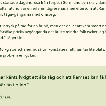
s startade dagens resa från torpet i Sörmland och ska vidar
erättar att hon är en erfaren tågresenär, men eftersom att Ram
alt tågavgångarna med omsorg.
 intryck på tåg för en hund, men det gäller att vara smart n
försöka pricka avgångar då det är lite mindre folk tycker jag
d.” säger Lin.
0 kg stor schäfermix så Lin konstaterar att han tar lite plats
ra problem enligt Lin.
ar känts lyxigt att åka tåg och att Ramses kan få 
här än i bilen.”
ar Lin.