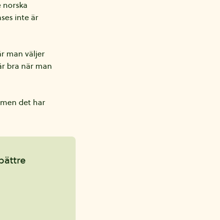
e norska
ses inte är
är man väljer
 är bra när man
, men det har
bättre