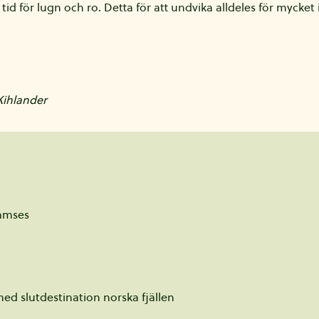
id för lugn och ro. Detta för att undvika alldeles för mycket 
Kihlander
amses
med slutdestination norska fjällen