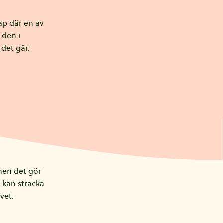
kap där en av
 den i
 det går.
 men det gör
 kan sträcka
vet.