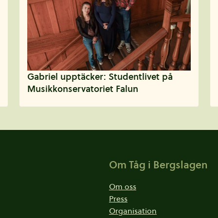
Gabriel upptäcker: Studentlivet på
Musikkonservatoriet Falun
Om Tåg i Bergslagen
Om oss
Press
Organisation