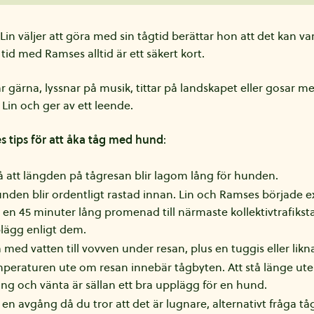
Lin väljer att göra med sin tågtid berättar hon att det kan vara
 tid med Ramses alltid är ett säkert kort.
ar gärna, lyssnar på musik, tittar på landskapet eller gosar 
 Lin och ger av ett leende.
s tips för att åka tåg med hund
:
å att längden på tågresan blir lagom lång för hunden.
 hunden blir ordentligt rastad innan. Lin och Ramses började 
n 45 minuter lång promenad till närmaste kollektivtrafikst
lägg enligt dem.
ha med vatten till vovven under resan, plus en tuggis eller lik
peraturen ute om resan innebär tågbyten. Att stå länge ute
ng och vänta är sällan ett bra upplägg för en hund.
en avgång då du tror att det är lugnare, alternativt fråga t