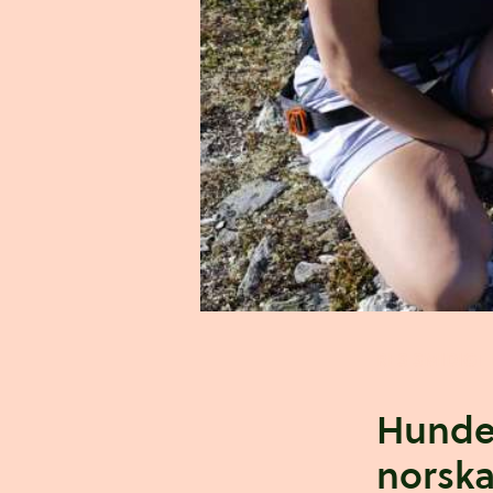
RES SMIDIGT
Hunden
norska