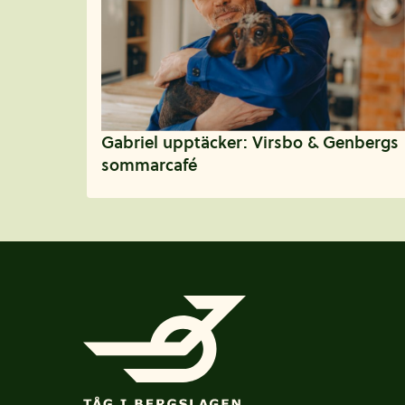
Gabriel upptäcker: Virsbo & Genbergs
sommarcafé
Sidfot