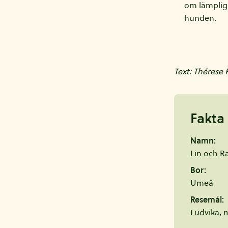
om lämplig t
hunden.
Text: Thérese 
Fakta
Namn:
Lin och R
Bor:
Umeå
Resemål:
Ludvika, 