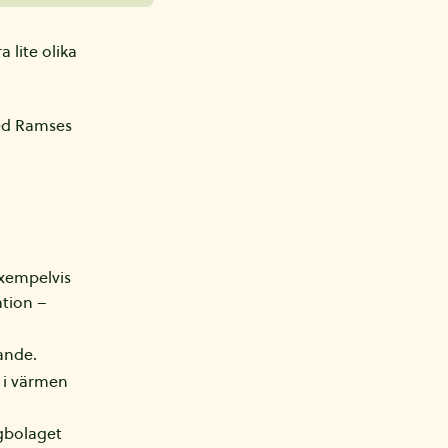
 lite olika
med Ramses
exempelvis
ation –
nande.
 i värmen
ågbolaget