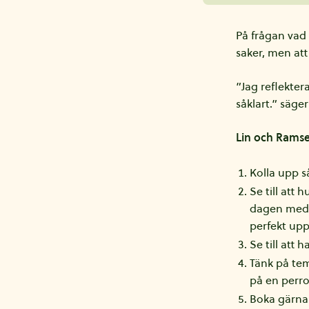
På frågan vad 
saker, men att
”Jag reflekter
såklart.” säger
Lin och Ramse
Kolla upp s
Se till att
dagen med e
perfekt upp
Se till att 
Tänk på tem
på en perro
Boka gärna 