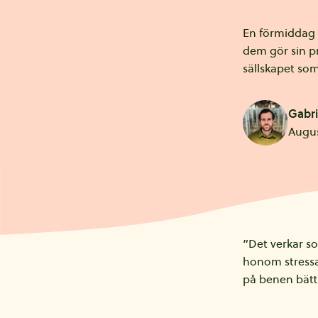
En förmiddag p
dem gör sin p
sällskapet som
Gabri
Augus
”Det verkar so
honom stressa
på benen bättr