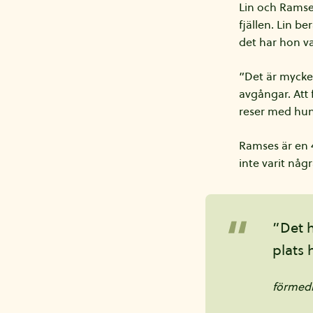
Lin och Ramse
fjällen. Lin b
det har hon v
”Det är mycket
avgångar. Att 
reser med hun
Ramses är en 4
inte varit någ
”Det h
plats 
förmedl