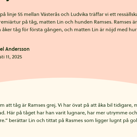
å linje 55 mellan Västerås och Ludvika träffar vi ett ressälls
remiärtur på tåg, matten Lin och hunden Ramses. Ramses är
 åker tåg för första gången, och matten Lin är nöjd med hur
el Andersson
ti 11, 2025
m att tåg är Ramses grej. Vi har övat på att åka bil tidigare,
d. Här på tåget har han varit lugnare, har mer utrymme och
e.” berättar Lin och tittat på Rasmes som ligger lugnt på gol