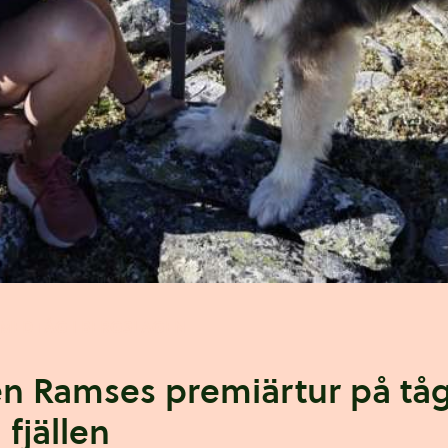
 MED TÅG I BERGSLAGEN
 Ramses premiärtur på tåg, 
 fjällen