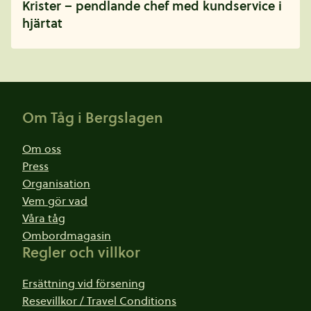
Krister – pendlande chef med kundservice i
hjärtat
Sidfot
Om Tåg i Bergslagen
Om oss
Press
Organisation
Vem gör vad
Våra tåg
Ombordmagasin
Regler och villkor
Ersättning vid försening
Resevillkor / Travel Conditions