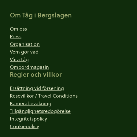
Sidfot
Om Tåg i Bergslagen
Om oss
Press
Organisation
Vem gör vad
Våra tåg
Ombordmagasin
Regler och villkor
Ersättning vid försening
Resevillkor / Travel Conditions
Kamerabevakning
Tillgänglighetsredogörelse
Integritetspolicy
Cookiepolicy