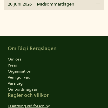
20 juni 2026 – Midsommardagen
Sidfot
Om Tåg i Bergslagen
Om oss
Press
Organisation
Vem gör vad
Våra tåg
Ombordmagasin
Regler och villkor
Ersättning vid försening